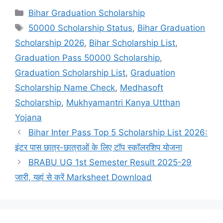
Categories
Bihar Graduation Scholarship
Tags
50000 Scholarship Status
,
Bihar Graduation
Scholarship 2026
,
Bihar Scholarship List
,
Graduation Pass 50000 Scholarship
,
Graduation Scholarship List
,
Graduation
Scholarship Name Check
,
Medhasoft
Scholarship
,
Mukhyamantri Kanya Utthan
Yojana
Bihar Inter Pass Top 5 Scholarship List 2026:
इंटर पास छात्र-छात्राओं के लिए टॉप स्कॉलरशिप योजना
BRABU UG 1st Semester Result 2025-29
जारी, यहां से करें Marksheet Download