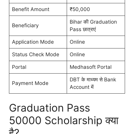
Benefit Amount
₹50,000
Bihar की Graduation
Beneficiary
Pass छात्राएं
Application Mode
Online
Status Check Mode
Online
Portal
Medhasoft Portal
DBT के माध्यम से Bank
Payment Mode
Account में
Graduation Pass
50000 Scholarship क्या
है?